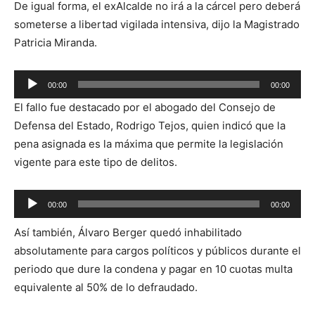
De igual forma, el exAlcalde no irá a la cárcel pero deberá
someterse a libertad vigilada intensiva, dijo la Magistrado
Patricia Miranda.
Reproductor
00:00
00:00
de
El fallo fue destacado por el abogado del Consejo de
audio
Defensa del Estado, Rodrigo Tejos, quien indicó que la
pena asignada es la máxima que permite la legislación
vigente para este tipo de delitos.
Reproductor
00:00
00:00
de
Así también, Álvaro Berger quedó inhabilitado
audio
absolutamente para cargos políticos y públicos durante el
periodo que dure la condena y pagar en 10 cuotas multa
equivalente al 50% de lo defraudado.