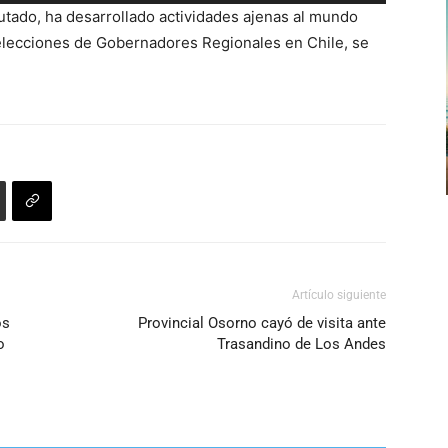
las
o
putado, ha desarrollado actividades ajenas al mundo
teclas
disminuir
s elecciones de Gobernadores Regionales en Chile, se
de
el
flecha
volumen.
arriba/abajo
para
aumentar
o
disminuir
el
volumen.
Artículo siguiente
os
Provincial Osorno cayó de visita ante
o
Trasandino de Los Andes