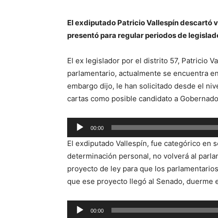
El exdiputado Patricio Vallespín descartó v
presentó para regular periodos de legisla
El ex legislador por el distrito 57, Patricio 
parlamentario, actualmente se encuentra enf
embargo dijo, le han solicitado desde el nive
cartas como posible candidato a Gobernador 
Reproductor
00:00
de
El exdiputado Vallespín, fue categórico en
audio
determinación personal, no volverá al par
proyecto de ley para que los parlamentarios
que ese proyecto llegó al Senado, duerme e
Reproductor
00:00