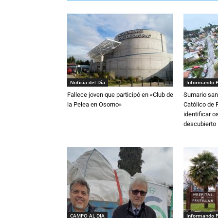
Noticia del Día
Informando 
Fallece joven que participó en «Club de
Sumario sani
la Pelea en Osorno»
Católico de 
identificar 
descubierto
CAMPO AL DIA
Informando 