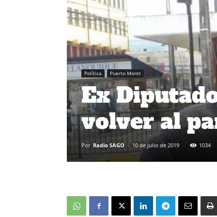
Política
Puerto Montt
Ex Diputado
volver al p
Por
Radio SAGO
-
10 de julio de 2019
1034