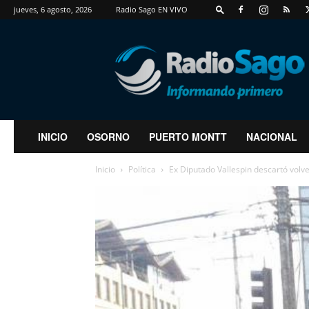
jueves, 6 agosto, 2026
Radio Sago EN VIVO
RadioSago
INICIO
OSORNO
PUERTO MONTT
NACIONAL
Inicio
Política
Ex Diputado Vallespin descartó volv