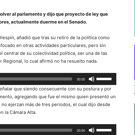
olver al parlamento y dijo que proyecto de ley que
dores, actualmente duerme en el Senado.
Vallespín, añadió que tras su retiro de la política como
ocado en otras actividades particulares, pero sin
l central de su colectividad política, ser una de las
Regional, lo cual afirmó no ha resuelto nada.
Utiliza
00:00
las
 señalar que siendo consecuente con su postura y por
teclas
lamento, agregando que fue el mismo quien presentó un
de
 no ejerzan más de tres periodos, el cual dijo desde
flecha
n la Cámara Alta.
arriba/abajo
para
Utiliza
00:00
aumentar