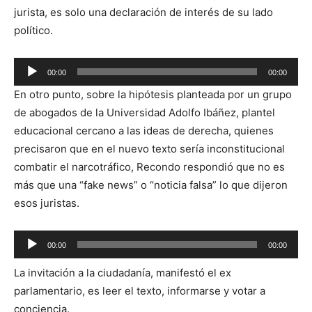
jurista, es solo una declaración de interés de su lado
político.
Reproductor
00:00
00:00
de
En otro punto, sobre la hipótesis planteada por un grupo
audio
de abogados de la Universidad Adolfo Ibáñez, plantel
educacional cercano a las ideas de derecha, quienes
precisaron que en el nuevo texto sería inconstitucional
combatir el narcotráfico, Recondo respondió que no es
más que una “fake news” o “noticia falsa” lo que dijeron
esos juristas.
Reproductor
00:00
00:00
de
La invitación a la ciudadanía, manifestó el ex
audio
parlamentario, es leer el texto, informarse y votar a
conciencia.