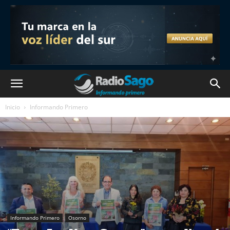
Inicio
Informando Primero
Informando Primero
Osorno