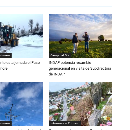
Primero
Campo al Día
nte esta jornada el Paso
INDAP potencia recambio
amoré
generacional en visita de Subdirectora
de INDAP
Primero
Informando Primero