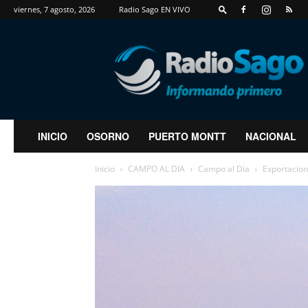
viernes, 7 agosto, 2026
Radio Sago EN VIVO
RadioSago
INICIO
OSORNO
PUERTO MONTT
NACIONAL
Inicio
CAMPO AL DIA
Campo al Día
Exportacion