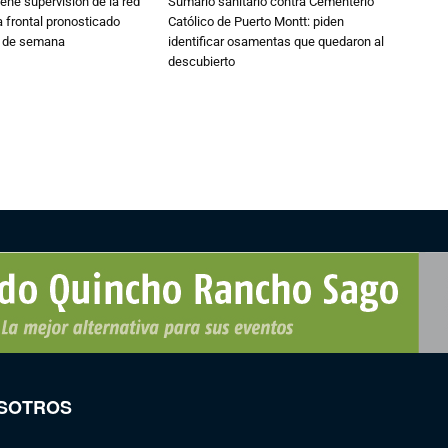
ne supervisión de la red
Sumario sanitario contra Cementerio
 frontal pronosticado
Católico de Puerto Montt: piden
n de semana
identificar osamentas que quedaron al
descubierto
SOTROS