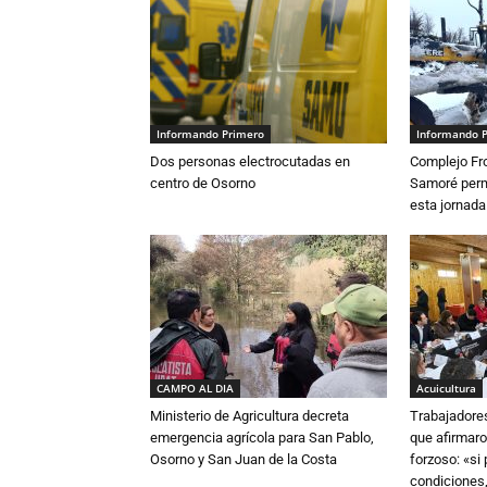
Informando Primero
Informando 
Dos personas electrocutadas en
Complejo Fro
centro de Osorno
Samoré perm
esta jornada
CAMPO AL DIA
Acuicultura
Ministerio de Agricultura decreta
Trabajadore
emergencia agrícola para San Pablo,
que afirmaro
Osorno y San Juan de la Costa
forzoso: «si
condiciones,