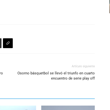
o
disminuir
el
volumen.
Artículo siguiente
ro
Osorno básquetbol se llevó el triunfo en cuarto
encuentro de serie play off