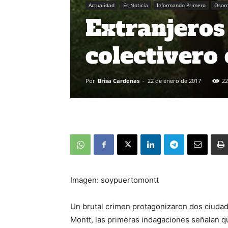
Actualidad
Es Noticia
Informando Primero
Osor
Extranjeros
colectivero
Por
Brisa Cardenas
-
22 de enero de 2017
22
Imagen: soypuertomontt
Un brutal crimen protagonizaron dos ciuda
Montt, las primeras indagaciones señalan q