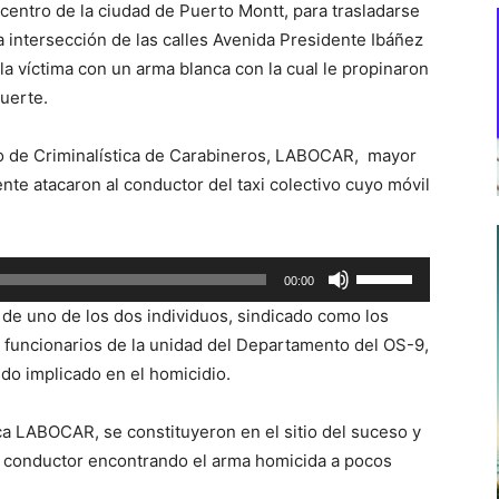
r centro de la ciudad de Puerto Montt, para trasladarse
a la intersección de las calles Avenida Presidente Ibáñez
la víctima con un arma blanca con la cual le propinaron
uerte.
rio de Criminalística de Carabineros, LABOCAR, mayor
nte atacaron al conductor del taxi colectivo cuyo móvil
Utiliza
00:00
las
 de uno de los dos individuos, sindicado como los
teclas
 funcionarios de la unidad del Departamento del OS-9,
de
ndo implicado en el homicidio.
flecha
arriba/abajo
ca LABOCAR, se constituyeron en el sitio del suceso y
para
l conductor encontrando el arma homicida a pocos
aumentar