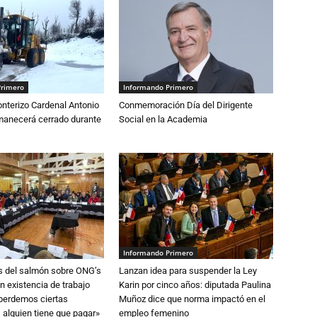
Primero
Informando Primero
nterizo Cardenal Antonio
Conmemoración Día del Dirigente
anecerá cerrado durante
Social en la Academia
Informando Primero
s del salmón sobre ONG’s
Lanzan idea para suspender la Ley
n existencia de trabajo
Karin por cinco años: diputada Paulina
 perdemos ciertas
Muñoz dice que norma impactó en el
 alguien tiene que pagar»
empleo femenino