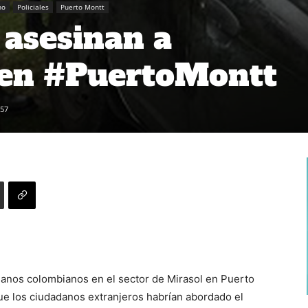
no
Policiales
Puerto Montt
 asesinan a
 en #PuertoMontt
57
danos colombianos en el sector de Mirasol en Puerto
ue los ciudadanos extranjeros habrían abordado el