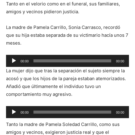
Tanto en el velorio como en el funeral, sus familiares,
amigos y vecinos pidieron justicia.
La madre de Pamela Carrillo, Sonia Carrasco, recordó
que su hija estaba separada de su victimario hacía unos 7
meses.
Reproductor
00:00
00:00
de
La mujer dijo que tras la separación el sujeto siempre la
audio
acosó y que los hijos de la pareja estaban atemorizados.
Añadió que últimamente el individuo tuvo un
comportamiento muy agresivo.
Reproductor
00:00
00:00
de
Tanto la madre de Pamela Soledad Carrillo, como sus
audio
amigos y vecinos, exigieron justicia real y que el