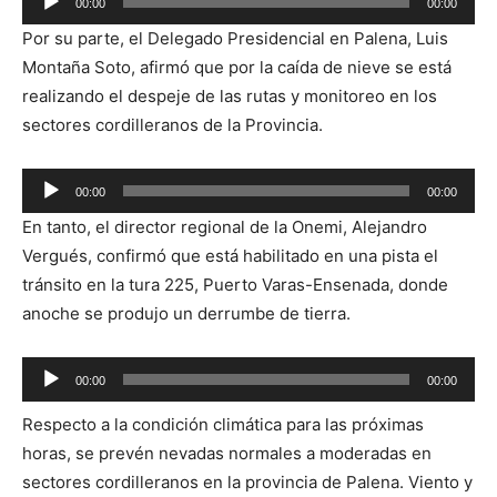
00:00
00:00
de
Por su parte, el Delegado Presidencial en Palena, Luis
audio
Montaña Soto, afirmó que por la caída de nieve se está
realizando el despeje de las rutas y monitoreo en los
sectores cordilleranos de la Provincia.
Reproductor
00:00
00:00
de
En tanto, el director regional de la Onemi, Alejandro
audio
Vergués, confirmó que está habilitado en una pista el
tránsito en la tura 225, Puerto Varas-Ensenada, donde
anoche se produjo un derrumbe de tierra.
Reproductor
00:00
00:00
de
Respecto a la condición climática para las próximas
audio
horas, se prevén nevadas normales a moderadas en
sectores cordilleranos en la provincia de Palena. Viento y