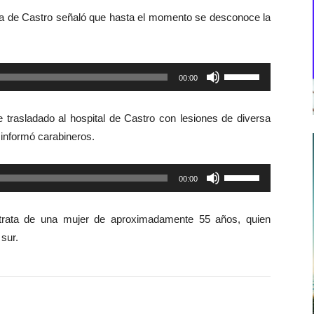
a de Castro señaló que hasta el momento se desconoce la
Utiliza
00:00
las
teclas
ue trasladado al hospital de Castro con lesiones de diversa
de
 informó carabineros.
flecha
arriba/abajo
Utiliza
00:00
para
las
aumentar
teclas
o
 trata de una mujer de aproximadamente 55 años, quien
de
disminuir
sur.
flecha
el
arriba/abajo
volumen.
para
aumentar