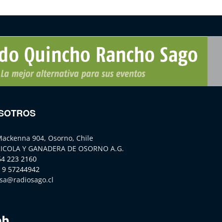
SOTROS
Mackenna 904, Osorno, Chile
ICOLA Y GANADERA DE OSORNO A.G.
64 223 2160
 9 57244942
sa@radiosago.cl