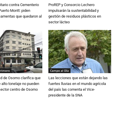
tario contra Cementerio
ProREP y Consorcio Lechero
Puerto Montt: piden
impulsarán la sustentabilidad y
osamentas que quedaron al
gestión de residuos plásticos en
sector lácteo
Primero
Campo al Día
d de Osorno clarifica que
Las lecciones que están dejando las
alto tonelaje no pueden
fuertes lluvias en el mundo agrícola
 sector centro de Osorno
del país las comenta el Vice-
presidente de la SNA