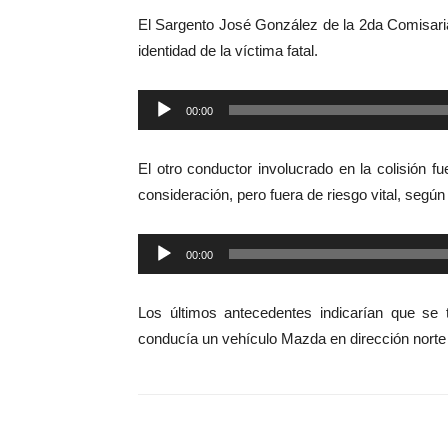
El Sargento José González de la 2da Comisari
identidad de la víctima fatal.
Reproductor
00:00
de
audio
El otro conductor involucrado en la colisión f
consideración, pero fuera de riesgo vital, según
Reproductor
00:00
de
audio
Los últimos antecedentes indicarían que se
conducía un vehículo Mazda en dirección norte 