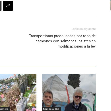
o
disminuir
el
volumen.
Artículo siguiente
Transportistas preocupados por robo de
camiones con salmones insisten en
modificaciones a la ley
Primero
Campo al Día