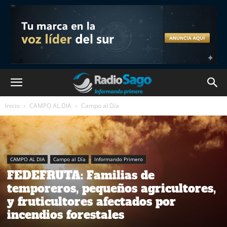
Inicio
CAMPO AL DIA
Campo al Día
CAMPO AL DIA
Campo al Día
Informando Primero
FEDEFRUTA: Familias de
temporeros, pequeños agricultores,
y fruticultores afectados por
incendios forestales