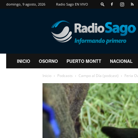
domingo, 9 agosto, 2026
Radio Sago EN VIVO
RadioSago
INICIO
OSORNO
PUERTO MONTT
NACIONAL
Inicio
Podcasts
Campo al Día (podcast)
Feria O