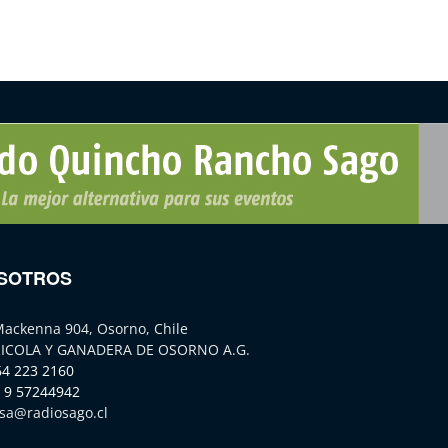
SOTROS
Mackenna 904, Osorno, Chile
ICOLA Y GANADERA DE OSORNO A.G.
64 223 2160
 9 57244942
sa@radiosago.cl