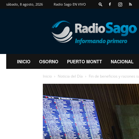
sábado, 8 agosto, 2026
Radio Sago EN VIVO
RadioSago
INICIO
OSORNO
PUERTO MONTT
NACIONAL
Inicio
Noticia del Día
Fin de beneficios y razones s