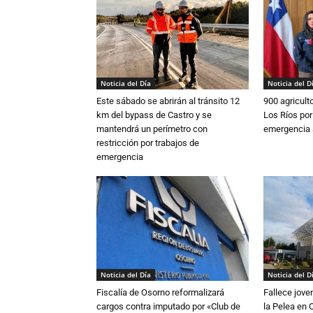
Noticia del Día
Noticia del D
Este sábado se abrirán al tránsito 12
900 agricult
km del bypass de Castro y se
Los Ríos por
mantendrá un perímetro con
emergencia 
restricción por trabajos de
emergencia
Noticia del Día
Noticia del D
Fiscalía de Osorno reformalizará
Fallece jove
cargos contra imputado por «Club de
la Pelea en 