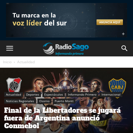
Inicio
Actualidad
Actualidad
Deportes
Espectáculos
Informando Primero
Internacional
Noticias Regionales
Osorno
Puerto Montt
Final de la Libertadores se jugará
fuera de Argentina anunció
Conmebol