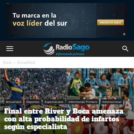
Inicio
Actualidad
Actualidad
Deportes
Espectáculos
Informando Primero
Internacional
Final entre River y Boca amenaza
con alta probabilidad de infartos
según especialista