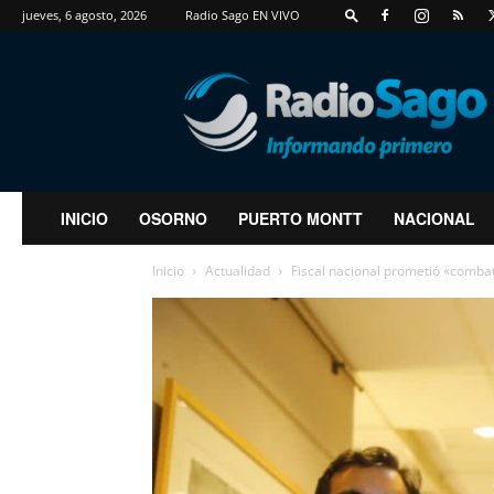
jueves, 6 agosto, 2026
Radio Sago EN VIVO
RadioSago
INICIO
OSORNO
PUERTO MONTT
NACIONAL
Inicio
Actualidad
Fiscal nacional prometió «combat