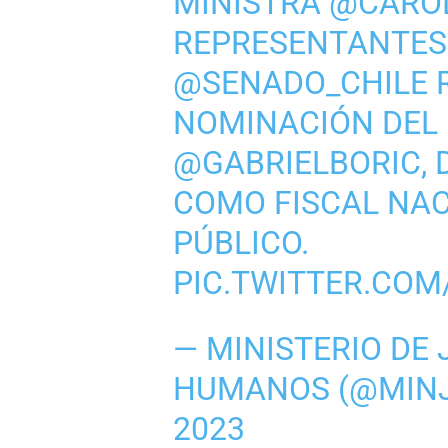
MINISTRA
@CARO
REPRESENTANTES 
@SENADO_CHILE
R
NOMINACIÓN DEL 
@GABRIELBORIC
,
COMO FISCAL NAC
PÚBLICO.
PIC.TWITTER.CO
— MINISTERIO DE 
HUMANOS (@MIN
2023