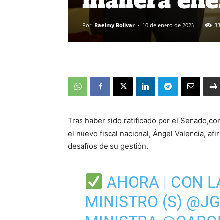
manera enér
Por
Raelmy Bolivar
-
10 de enero de 2023
33
Tras haber sido ratificado por el Senado,con
el nuevo fiscal nacional, Ángel Valencia, af
desafíos de su gestión.
AHORA | CON L
MINISTRO (S)
@JG