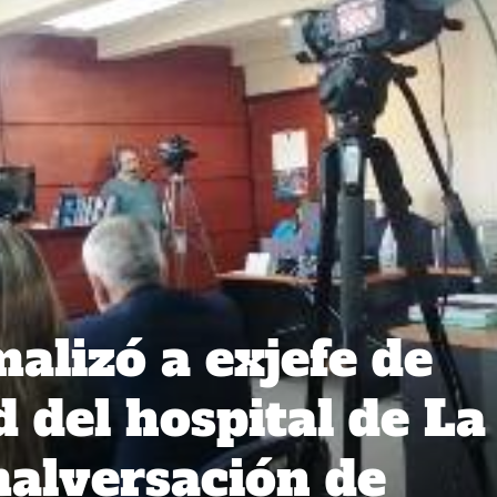
malizó a exjefe de
 del hospital de La
alversación de