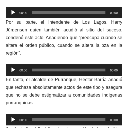
00:00
00:00
Reproductor
Por su parte, el Intendente de Los Lagos, Harry
de
Jürgensen quien también acudió al sitio del suceso,
audio
condenó este acto. Añadiendo que “preocupa cuando se
altera el orden público, cuando se altera la pza en la
región”.
Reproductor
00:00
00:00
de
En tanto, el alcalde de Purranque, Hector Barría añadió
audio
que rechaza absolutamente actos de este tipo y asegura
que no se debe estigmatizar a comunidades indígenas
purranquinas.
Reproductor
00:00
00:00
de