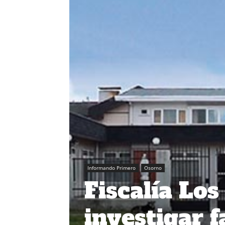
Informando Primero
Osorno
Fiscalía Lo
investigar f