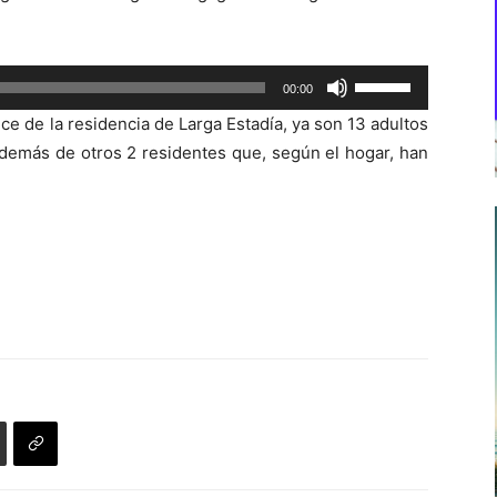
Utiliza
00:00
las
 de la residencia de Larga Estadía, ya son 13 adultos
teclas
además de otros 2 residentes que, según el hogar, han
de
flecha
arriba/abajo
para
aumentar
o
disminuir
el
volumen.