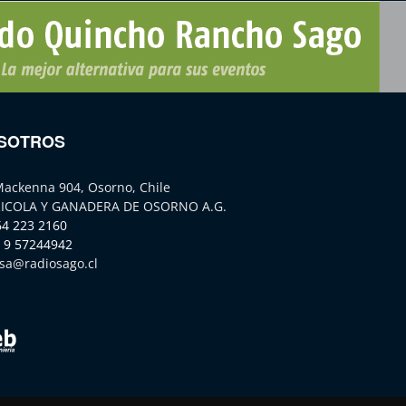
SOTROS
Mackenna 904, Osorno, Chile
ICOLA Y GANADERA DE OSORNO A.G.
64 223 2160
 9 57244942
sa@radiosago.cl