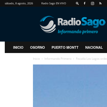
sábado, 8 agosto, 2026
Radio Sago EN VIVO
RadioSago
INICIO
OSORNO
PUERTO MONTT
NACIONAL
Inicio
Informando Primero
Fiscalía Los Lagos orde