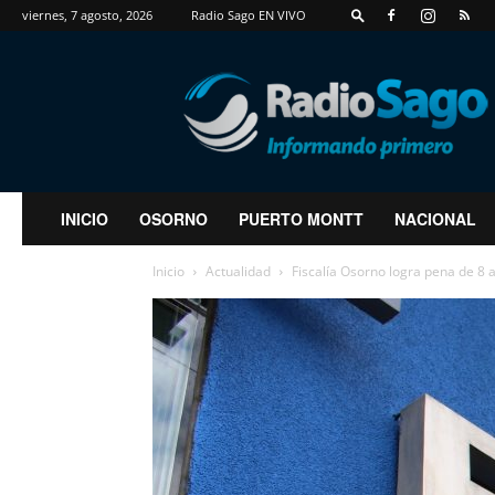
viernes, 7 agosto, 2026
Radio Sago EN VIVO
RadioSago
INICIO
OSORNO
PUERTO MONTT
NACIONAL
Inicio
Actualidad
Fiscalía Osorno logra pena de 8 a