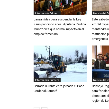
Informando Primero
Noticia del D
Lanzan idea para suspender la Ley
Este sábado 
Karin por cinco años: diputada Paulina
km del bypas
Muñoz dice que norma impactó en el
mantendrá u
empleo femenino
restricción p
emergencia
Informando Primero
Noticia del D
Cerrado durante esta jornada el Paso
Consejo Reg
Cardenal Samoré
para fortalec
detectores d
región de L