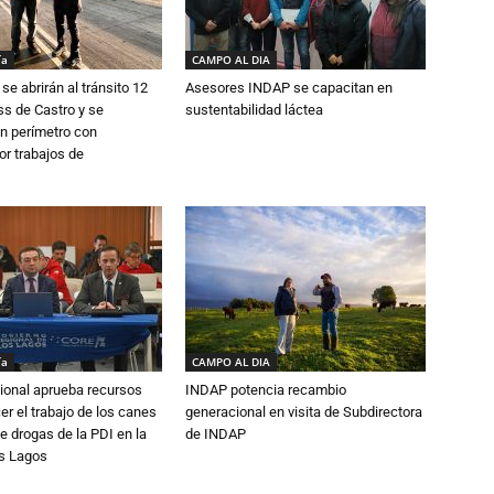
ía
CAMPO AL DIA
se abrirán al tránsito 12
Asesores INDAP se capacitan en
s de Castro y se
sustentabilidad láctea
n perímetro con
or trabajos de
ía
CAMPO AL DIA
ional aprueba recursos
INDAP potencia recambio
er el trabajo de los canes
generacional en visita de Subdirectora
e drogas de la PDI en la
de INDAP
os Lagos