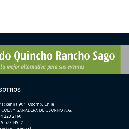
SOTROS
Mackenna 904, Osorno, Chile
ICOLA Y GANADERA DE OSORNO A.G.
64 223 2160
 9 57244942
sa@radiosago.cl