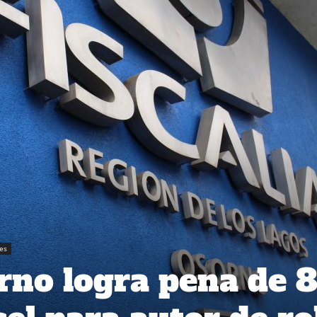
es
orno logra pena de 