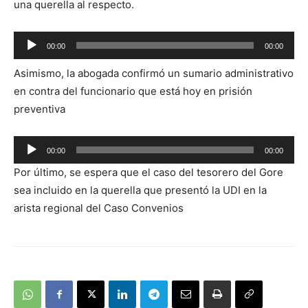
una querella al respecto.
Reproductor
00:00
00:00
de
Asimismo, la abogada confirmó un sumario administrativo
audio
en contra del funcionario que está hoy en prisión
preventiva
Reproductor
00:00
00:00
de
Por último, se espera que el caso del tesorero del Gore
audio
sea incluido en la querella que presentó la UDI en la
arista regional del Caso Convenios