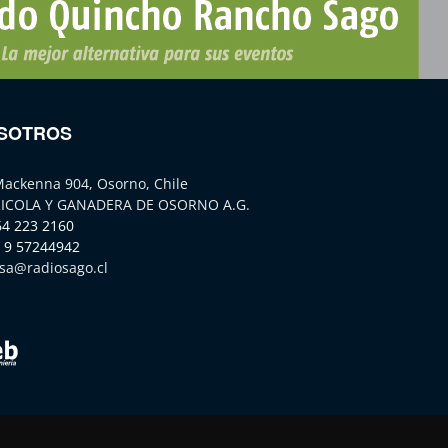
SOTROS
Mackenna 904, Osorno, Chile
ICOLA Y GANADERA DE OSORNO A.G.
64 223 2160
 9 57244942
sa@radiosago.cl