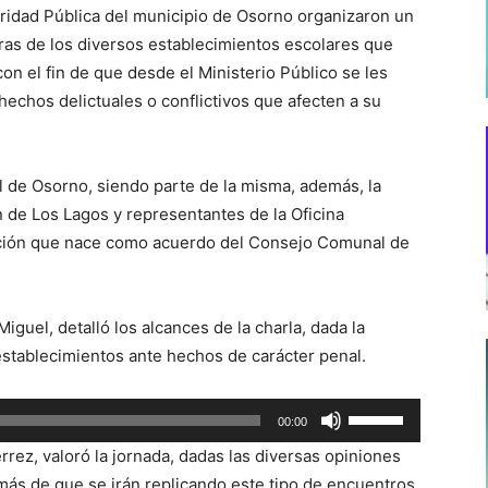
ridad Pública del municipio de Osorno organizaron un
oras de los diversos establecimientos escolares que
con el fin de que desde el Ministerio Público se les
echos delictuales o conflictivos que afecten a su
cal de Osorno, siendo parte de la misma, además, la
 de Los Lagos y representantes de la Oficina
acción que nace como acuerdo del Consejo Comunal de
iguel, detalló los alcances de la charla, dada la
 establecimientos ante hechos de carácter penal.
Utiliza
00:00
las
rrez, valoró la jornada, dadas las diversas opiniones
teclas
más de que se irán replicando este tipo de encuentros.