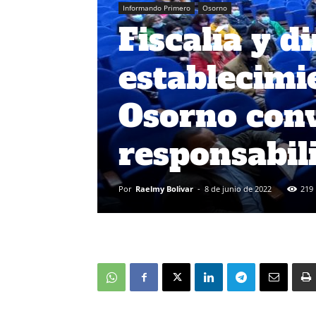
Informando Primero
Osorno
Fiscalía y d
establecimi
Osorno con
responsabil
Por
Raelmy Bolivar
-
8 de junio de 2022
219