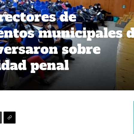
irectores de
entos municipales 
versaron sobre
idad penal