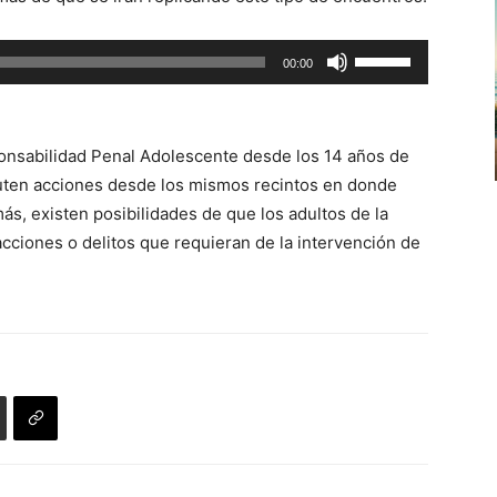
de
flecha
Utiliza
00:00
arriba/abajo
las
para
teclas
aumentar
de
o
onsabilidad Penal Adolescente desde los 14 años de
flecha
disminuir
cuten acciones desde los mismos recintos en donde
arriba/abajo
el
ás, existen posibilidades de que los adultos de la
para
volumen.
ciones o delitos que requieran de la intervención de
aumentar
o
disminuir
el
volumen.