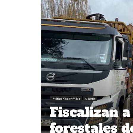
Informando Primero
Osorno
Fiscalizan 
forestales d