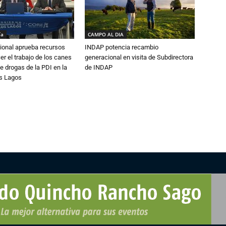
ía
CAMPO AL DIA
ional aprueba recursos
INDAP potencia recambio
er el trabajo de los canes
generacional en visita de Subdirectora
e drogas de la PDI en la
de INDAP
os Lagos