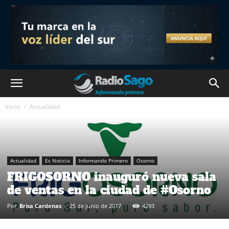
Inicio
Actualidad
Actualidad
Es Noticia
Informando Primero
Osorno
FRIGOSORNO inauguró nueva sala
de ventas en la ciudad de #Osorno
Por
Brisa Cardenas
-
25 de junio de 2017
4293