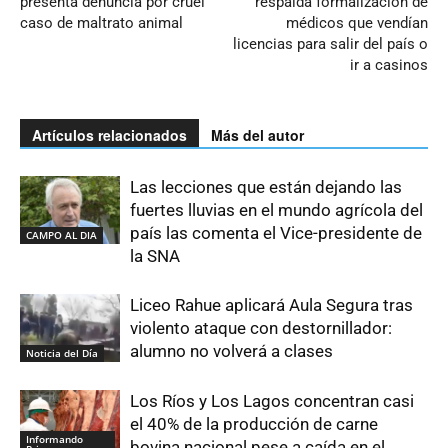
presenta denuncia por cruel
respalda formalización de
caso de maltrato animal
médicos que vendían
licencias para salir del país o
ir a casinos
Artículos relacionados
Más del autor
Las lecciones que están dejando las
fuertes lluvias en el mundo agrícola del
país las comenta el Vice-presidente de
CAMPO AL DIA
la SNA
Liceo Rahue aplicará Aula Segura tras
violento ataque con destornillador:
alumno no volverá a clases
Noticia del Día
Los Ríos y Los Lagos concentran casi
el 40% de la producción de carne
Informando
bovina nacional pese a caída en el