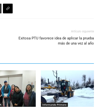
el
volumen.
Artículo siguiente
Exitosa PTU favorece idea de aplicar la prueba
más de una vez al año
IA
Informando Primero