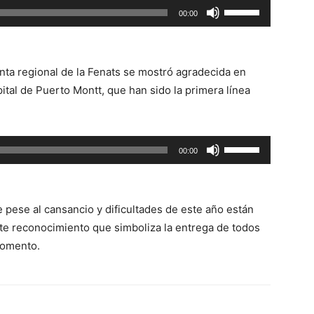
Utiliza
o
00:00
las
disminuir
teclas
el
de
volumen.
nta regional de la Fenats se mostró agradecida en
flecha
ital de Puerto Montt, que han sido la primera línea
arriba/abajo
para
aumentar
Utiliza
00:00
o
las
disminuir
teclas
el
de
volumen.
 pese al cansancio y dificultades de este año están
flecha
este reconocimiento que simboliza la entrega de todos
arriba/abajo
 momento.
para
aumentar
o
disminuir