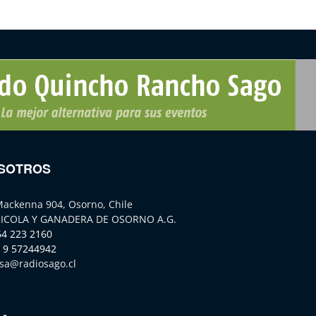
SOTROS
Mackenna 904, Osorno, Chile
ICOLA Y GANADERA DE OSORNO A.G.
64 223 2160
 9 57244942
sa@radiosago.cl