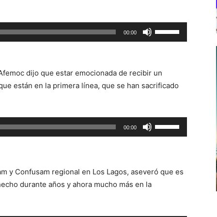
Utiliza
00:00
las
teclas
de
 Afemoc dijo que estar emocionada de recibir un
flecha
 están en la primera línea, que se han sacrificado
arriba/abajo
para
aumentar
Utiliza
00:00
o
las
disminuir
teclas
el
de
volumen.
asam y Confusam regional en Los Lagos, aseveró que es
flecha
 hecho durante años y ahora mucho más en la
arriba/abajo
para
aumentar