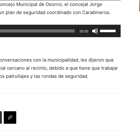
o
Concejo Municipal de Osorno, el concejal Jorge
teclas
disminuir
e un plan de seguridad coordinado con Carabineros.
de
el
flecha
volumen.
Utiliza
00:00
arriba/abajo
las
para
teclas
aumentar
de
o
conversaciones con la municipalidad, les dijeron que
flecha
disminuir
icial cercano al recinto, debido a que tiene que trabajar
arriba/abajo
el
s patrullajes y las rondas de seguridad.
para
volumen.
aumentar
o
disminuir
el
volumen.