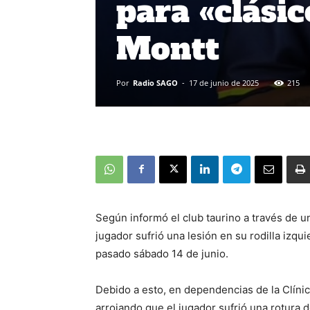
para «clásic
Montt
Por
Radio SAGO
-
17 de junio de 2025
215
Según informó el club taurino a través de 
jugador sufrió una lesión en su rodilla izqu
pasado sábado 14 de junio.
Debido a esto, en dependencias de la Clíni
arrojando que el jugador sufrió una rotura d