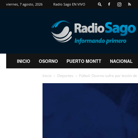
viernes, 7 agosto, 2026
Radio Sago EN VIVO
RadioSago
INICIO
OSORNO
PUERTO MONTT
NACIONAL
Inicio
Deportes
Fútbol: Osorno sufre por lesión de 