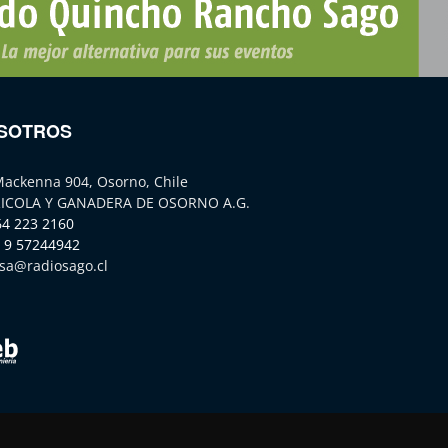
SOTROS
Mackenna 904, Osorno, Chile
ICOLA Y GANADERA DE OSORNO A.G.
64 223 2160
 9 57244942
sa@radiosago.cl