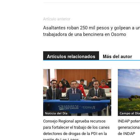
Artículo anterior
Asaltantes roban 250 mil pesos y golpean a u
trabajadora de una bencinera en Osorno
Artículos relacionados
Más del autor
Noticia del Día
Campo al Día
Consejo Regional aprueba recursos
INDAP poten
para fortalecer el trabajo de los canes
generacional
detectores de drogas de la PDI en la
de INDAP
región de Los Lagos