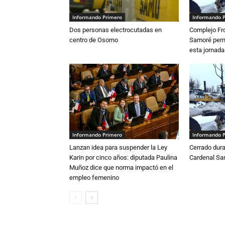
Informando Primero
Informando 
Dos personas electrocutadas en
Complejo Fro
centro de Osorno
Samoré perm
esta jornada
Informando Primero
Informando 
Lanzan idea para suspender la Ley
Cerrado dura
Karin por cinco años: diputada Paulina
Cardenal S
Muñoz dice que norma impactó en el
empleo femenino