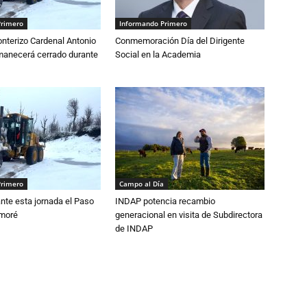
Primero
Informando Primero
nterizo Cardenal Antonio
Conmemoración Día del Dirigente
anecerá cerrado durante
Social en la Academia
Primero
Campo al Día
nte esta jornada el Paso
INDAP potencia recambio
amoré
generacional en visita de Subdirectora
de INDAP