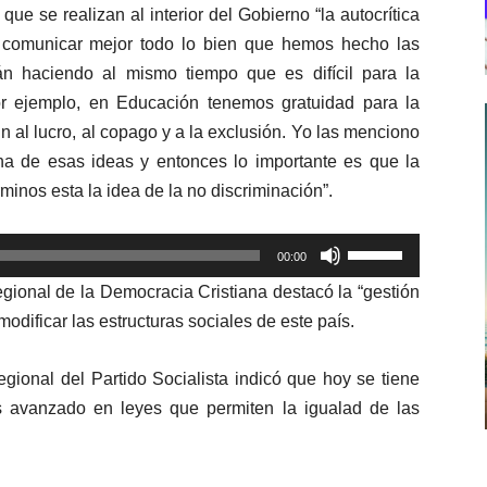
que se realizan al interior del Gobierno “la autocrítica
 comunicar mejor todo lo bien que hemos hecho las
n haciendo al mismo tiempo que es difícil para la
r ejemplo, en Educación tenemos gratuidad para la
 al lucro, al copago y a la exclusión. Yo las menciono
a de esas ideas y entonces lo importante es que la
minos esta la idea de la no discriminación”.
Utiliza
00:00
las
gional de la Democracia Cristiana destacó la “gestión
teclas
odificar las estructuras sociales de este país.
de
flecha
gional del Partido Socialista indicó que hoy se tiene
arriba/abajo
 avanzado en leyes que permiten la igualad de las
para
aumentar
o