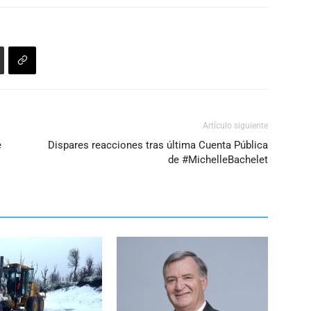
disminuir
el
volumen.
Artículo siguiente
e
Dispares reacciones tras última Cuenta Pública
de #MichelleBachelet