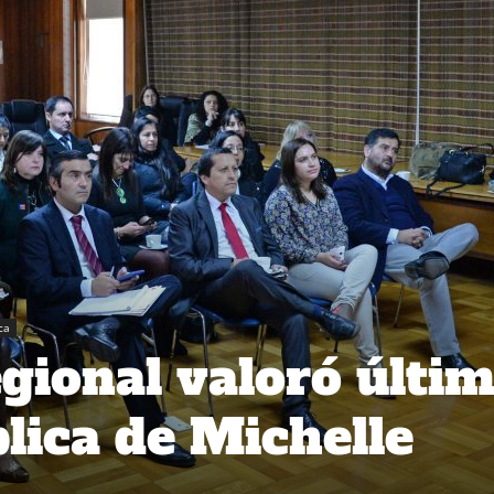
ca
gional valoró últi
ica de Michelle