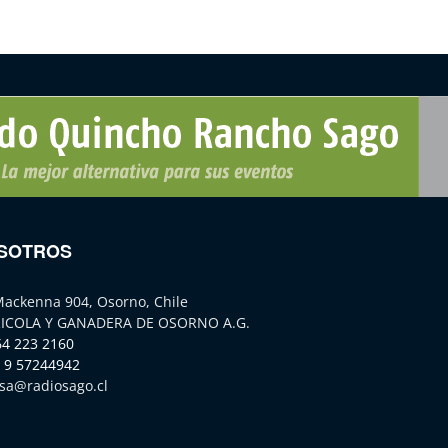
SOTROS
Mackenna 904, Osorno, Chile
ICOLA Y GANADERA DE OSORNO A.G.
64 223 2160
 9 57244942
sa@radiosago.cl