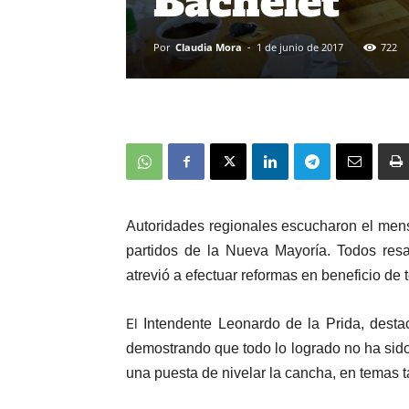
Bachelet
Por
Claudia Mora
-
1 de junio de 2017
722
Autoridades regionales escucharon el men
partidos de la Nueva Mayoría. Todos resa
atrevió a efectuar reformas en beneficio de 
El
Intendente Leonardo de la Prida,
destac
demostrando
que todo lo logrado no ha sido 
una puesta de nivelar la cancha, en temas 