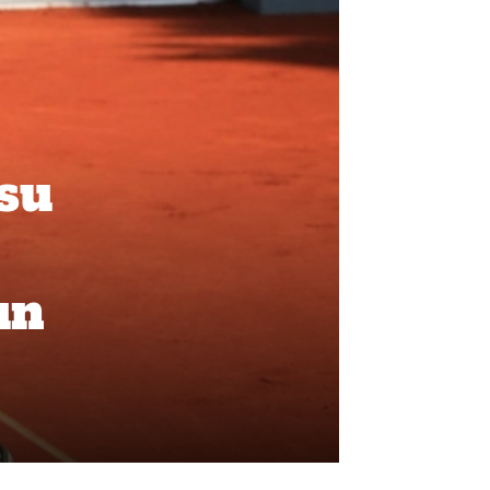
 su
un