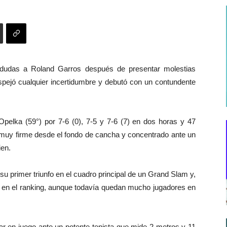
n dudas a Roland Garros después de presentar molestias
spejó cualquier incertidumbre y debutó con un contundente
Opelka (59°) por 7-6 (0), 7-5 y 7-6 (7) en dos horas y 47
o muy firme desde el fondo de cancha y concentrado ante un
ien.
su primer triunfo en el cuadro principal de un Grand Slam y,
 en el ranking, aunque todavía quedan mucho jugadores en
r en juego ante un potente tenista que mide 2 metros y 11