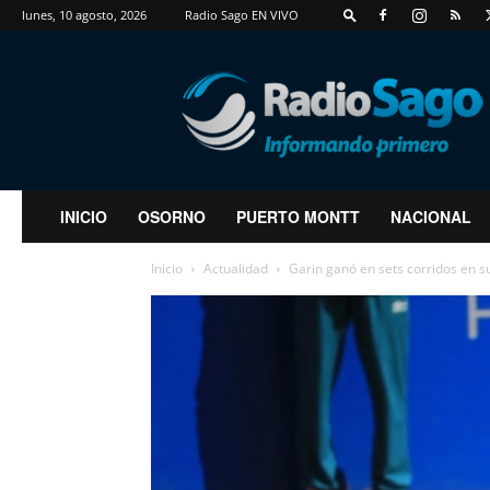
lunes, 10 agosto, 2026
Radio Sago EN VIVO
RadioSago
INICIO
OSORNO
PUERTO MONTT
NACIONAL
Inicio
Actualidad
Garin ganó en sets corridos en su