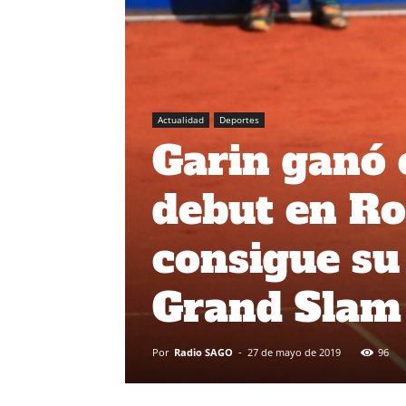
Actualidad
Deportes
Garin ganó 
debut en Ro
consigue su
Grand Slam
Por
Radio SAGO
-
27 de mayo de 2019
96