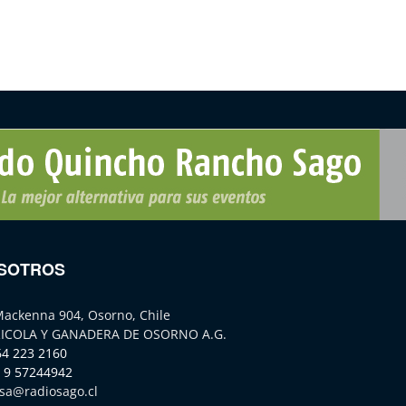
SOTROS
Mackenna 904, Osorno, Chile
ICOLA Y GANADERA DE OSORNO A.G.
64 223 2160
 9 57244942
sa@radiosago.cl