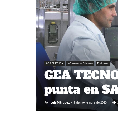
AGRICULTURA
Informando Primero
Podcasts
GEA TECNOL
punta en S
Por
Luis Márquez
-
9 de noviembre de 2023