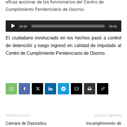
eficaz accionar de los funcionarios del Centro de
Cumplimiento Penitenciario de Osorno.
Reproductor
00:00
00:00
de
El ciudadano involucrado en los hechos pasó a control
audio
de detención y luego ingresó en calidad de imputado al
Centro de Cumplimiento Penitenciario de Osorno.
Artículo anterior
Artículo siguiente
Cámara de Diputados
Incumplimiento de