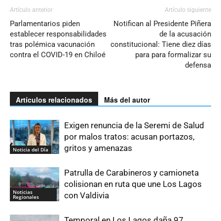
Artículo anterior
Artículo siguiente
Parlamentarios piden
Notifican al Presidente Piñera
establecer responsabilidades
de la acusación
tras polémica vacunación
constitucional: Tiene diez días
contra el COVID-19 en Chiloé
para para formalizar su
defensa
Artículos relacionados
Más del autor
Exigen renuncia de la Seremi de Salud
por malos tratos: acusan portazos,
gritos y amenazas
Noticia del Día
Patrulla de Carabineros y camioneta
colisionan en ruta que une Los Lagos
Noticias
con Valdivia
Regionales
Temporal en Los Lagos daña 97