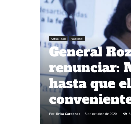
Actualidad
Nacional
General Roz
renunciar: 
hasta que el
convenient
Por
Brisa Cardenas
-
5 de octubre de 2020
8