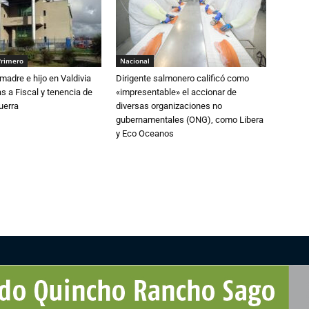
Primero
Nacional
adre e hijo en Valdivia
Dirigente salmonero calificó como
 a Fiscal y tenencia de
«impresentable» el accionar de
uerra
diversas organizaciones no
gubernamentales (ONG), como Libera
y Eco Oceanos