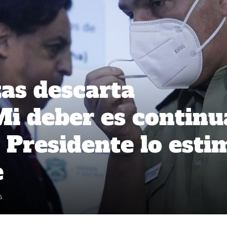
as descarta
Mi deber es continu
 Presidente lo esti
e
5