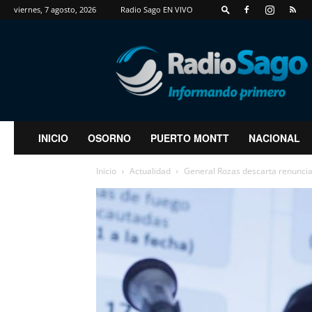
viernes, 7 agosto, 2026
Radio Sago EN VIVO
RadioSago
INICIO
OSORNO
PUERTO MONTT
NACIONAL
Inicio
Actualidad
General Rozas descarta renunciar