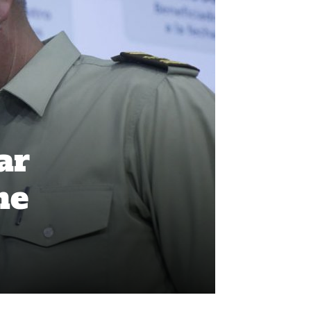
ar
me