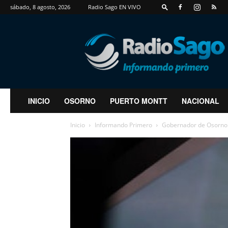
sábado, 8 agosto, 2026
Radio Sago EN VIVO
RadioSago
INICIO
OSORNO
PUERTO MONTT
NACIONAL
Inicio
Informando Primero
Gobernador de Osorno ac