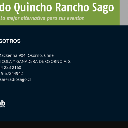
SOTROS
Mackenna 904, Osorno, Chile
ICOLA Y GANADERA DE OSORNO A.G.
64 223 2160
 9 57244942
sa@radiosago.cl