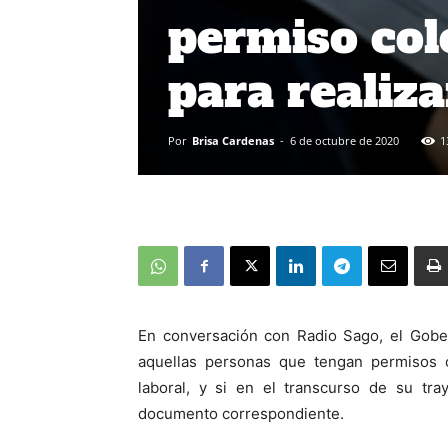
permiso cole
para realiza
Por
Brisa Cardenas
-
6 de octubre de 2020
1
En conversación con Radio Sago, el Gober
aquellas personas que tengan permisos c
laboral, y si en el transcurso de su tra
documento correspondiente.