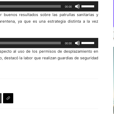
Utiliza
00:00
las
buenos resultados sobre las patrullas sanitarias y
teclas
entena, ya que es una estrategia distinta a la vez
de
flecha
arriba/abajo
Utiliza
00:00
para
las
aumentar
respecto al uso de los permisos de desplazamiento en
teclas
o
, destacó la labor que realizan guardias de seguridad
de
disminuir
flecha
el
arriba/abajo
volumen.
para
aumentar
o
disminuir
el
volumen.