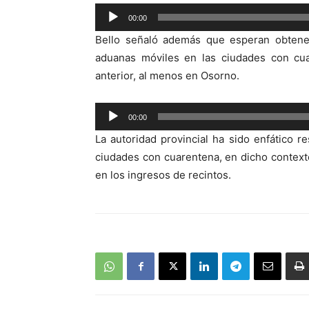
00:00
Reproductor
Bello señaló además que esperan obtener 
de
aduanas móviles en las ciudades con cuar
audio
anterior, al menos en Osorno.
Reproductor
00:00
de
La autoridad provincial ha sido enfático 
audio
ciudades con cuarentena, en dicho contexto
en los ingresos de recintos.