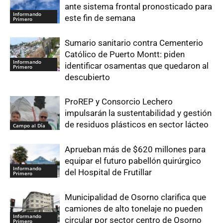
ante sistema frontal pronosticado para
Informando
este fin de semana
Primero
Sumario sanitario contra Cementerio
Católico de Puerto Montt: piden
Informando
identificar osamentas que quedaron al
Primero
descubierto
ProREP y Consorcio Lechero
impulsarán la sustentabilidad y gestión
de residuos plásticos en sector lácteo
Campo al Día
Aprueban más de $620 millones para
equipar el futuro pabellón quirúrgico
Informando
del Hospital de Frutillar
Primero
Municipalidad de Osorno clarifica que
camiones de alto tonelaje no pueden
Informando
circular por sector centro de Osorno
Primero