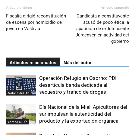
Artículo anterior
Artículo siguiente
Fiscalía dirigió reconstitución
Candidata a constituyente
de escena por homicidio de
acusó de poco ética la
joven en Valdivia
aparición de ex Intendente
Jürgensen en actividad del
gobierno
Artículos relacionados
Más del autor
Operación Refugio en Osorno: PDI
desarticula banda dedicada al
secuestro y tráfico de drogas
Noticia del Día
Día Nacional de la Miel: Apicultores del
sur impulsan la autenticidad del
producto y la exportación orgánica
Campo al Día