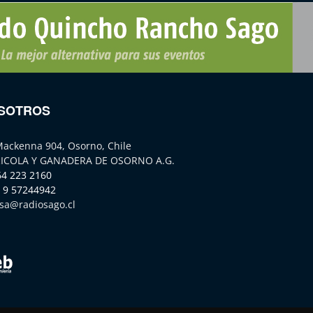
SOTROS
Mackenna 904, Osorno, Chile
ICOLA Y GANADERA DE OSORNO A.G.
64 223 2160
 9 57244942
sa@radiosago.cl