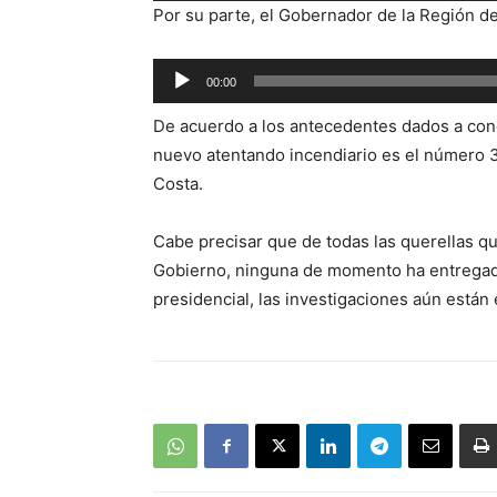
Por su parte, el Gobernador de la Región de
audio
Reproductor
00:00
de
De acuerdo a los antecedentes dados a cono
audio
nuevo atentando incendiario es el número 3
Costa.
Cabe precisar que de todas las querellas qu
Gobierno, ninguna de momento ha entregado
presidencial, las investigaciones aún están 