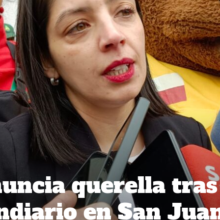
uncia querella tras
ndiario en San Jua