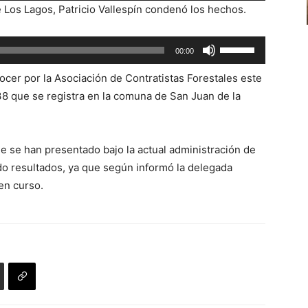
o
 Los Lagos, Patricio Vallespín condenó los hechos.
teclas
disminuir
de
el
Utiliza
00:00
flecha
volumen.
las
arriba/abajo
cer por la Asociación de Contratistas Forestales este
teclas
para
8 que se registra en la comuna de San Juan de la
de
aumentar
flecha
o
arriba/abajo
disminuir
e se han presentado bajo la actual administración de
para
el
 resultados, ya que según informó la delegada
aumentar
volumen.
en curso.
o
disminuir
el
volumen.