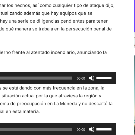
ar los hechos, así como cualquier tipo de ataque dijo,
untualizando además que hay equipos que se
 hay una serie de diligencias pendientes para tener
 de qué manera se trabaja en la persecución penal de
ierno frente al atentado incendiario, anunciando la
Utiliza
00:00
las
 se está dando con más frecuencia en la zona, la
teclas
ituación actual por la que atraviesa la región y
de
 tema de preocupación en La Moneda y no descartó la
flecha
ial en esta materia.
arriba/abajo
para
Utiliza
00:00
aumentar
las