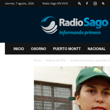
viernes, 7 agosto, 2026
Radio Sago EN VIVO
RadioSago
INICIO
OSORNO
PUERTO MONTT
NACIONAL
Inicio
Noticia del Día
Gobierno anuncia querella tra