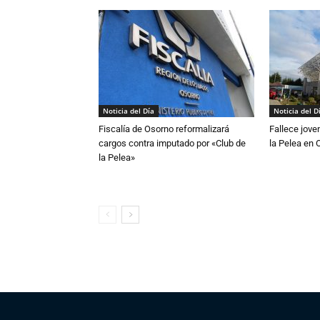
Noticia del Día
Noticia del D
Fiscalía de Osorno reformalizará
Fallece jove
cargos contra imputado por «Club de
la Pelea en 
la Pelea»