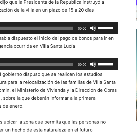
dijo que la Presidenta de la República instruyó a
ción de la villa en un plazo de 15 a 20 días
Utiliza
00:00
las
bia dispuesto el inicio del pago de bonos para ir en
teclas
encia ocurrida en Villa Santa Lucía
de
flecha
Utiliza
00:00
arriba/abajo
las
para
el gobierno dispuso que se realicen los estudios
teclas
aumentar
a para la relocalización de las familias de Villa Santa
de
o
omin, el Ministerio de Vivienda y la Dirección de Obras
flecha
disminuir
s, sobre la que deberán informar a la primera
arriba/abajo
el
s de enero.
para
volumen.
aumentar
 ubicar la zona que permita que las personas no
o
der un hecho de esta naturaleza en el futuro
disminuir