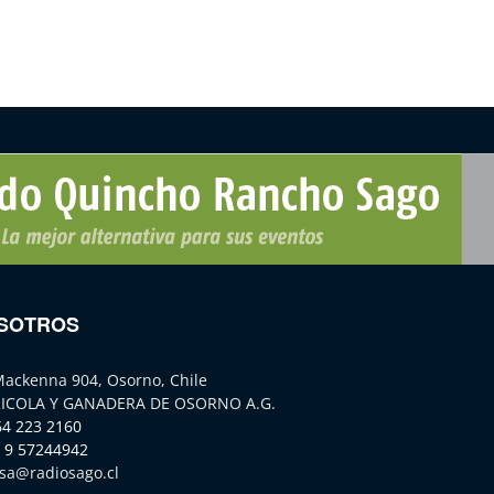
SOTROS
Mackenna 904, Osorno, Chile
ICOLA Y GANADERA DE OSORNO A.G.
64 223 2160
 9 57244942
sa@radiosago.cl