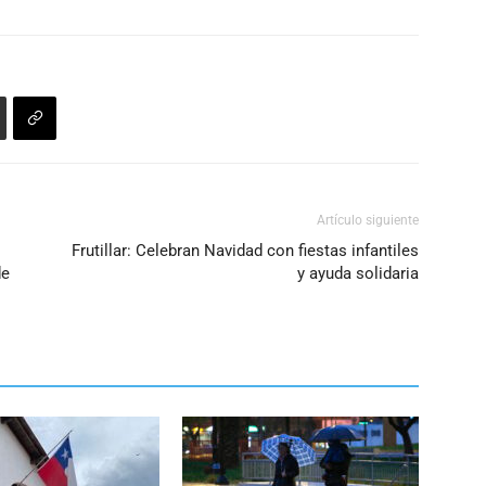
el
volumen.
Artículo siguiente
Frutillar: Celebran Navidad con fiestas infantiles
de
y ayuda solidaria