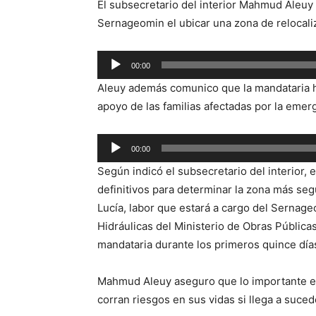
El subsecretario del interior Mahmud Aleuy 
Sernageomin el ubicar una zona de relocaliza
Reproductor
00:00
de
Aleuy además comunico que la mandataria ha
audio
apoyo de las familias afectadas por la emerg
Reproductor
00:00
de
Según indicó el subsecretario del interior, 
audio
definitivos para determinar la zona más segur
Lucía, labor que estará a cargo del Sernage
Hidráulicas del Ministerio de Obras Pública
mandataria durante los primeros quince día
Mahmud Aleuy aseguro que lo importante es
corran riesgos en sus vidas si llega a suce