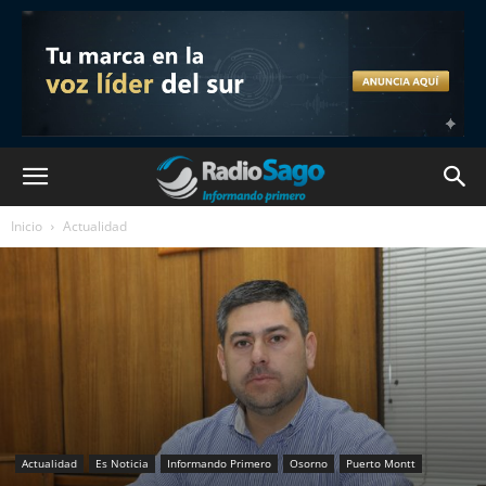
Inicio
Actualidad
Actualidad
Es Noticia
Informando Primero
Osorno
Puerto Montt