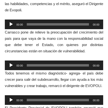
las habilidades, competencias y el mérito, aseguró el Dirigente
de Evopoli.
Reproductor
00:00
00:00
de
Carrasco pone de relieve la preocupación del crecimiento del
audio
país para que vaya de la mano con la responsabilidad social
que debe tener el Estado, con quienes por distintas
circunstancias están en situación de vulnerabilidad.
Reproductor
00:00
00:00
de
Todos tenemos el mismo diagnóstico- agrega- el país debe
audio
crecer para salir del subdesarrollo, llegar con ayuda a los más
vulnerables y crear trabajo, remarcó el dirigente de EVOPOLI.
Reproductor
00:00
00:00
de
El Presidente Provincial de EVOPOLI también anunció que