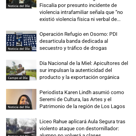
Fiscalía por presunto incidente de
Noticia del Día
violencia intrafamiliar señala que “no
existió violencia física ni verbal de...
Operación Refugio en Osorno: PDI
desarticula banda dedicada al
secuestro y tráfico de drogas
Noticia del Día
Día Nacional de la Miel: Apicultores del
sur impulsan la autenticidad del
producto y la exportación orgánica
Campo al Día
Periodista Karen Lindh asumió como
Seremi de Cultura, las Artes y el
Patrimonio de la región de Los Lagos
Noticia del Día
Liceo Rahue aplicará Aula Segura tras
violento ataque con destornillador:
alumno no volverá a clases