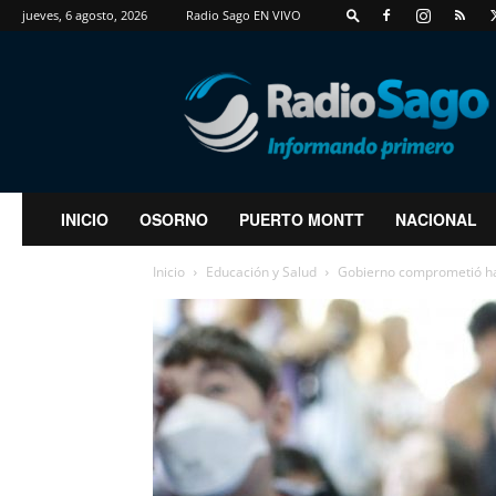
jueves, 6 agosto, 2026
Radio Sago EN VIVO
RadioSago
INICIO
OSORNO
PUERTO MONTT
NACIONAL
Inicio
Educación y Salud
Gobierno comprometió has