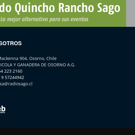
SOTROS
Mackenna 904, Osorno, Chile
ICOLA Y GANADERA DE OSORNO A.G.
64 223 2160
 9 57244942
sa@radiosago.cl