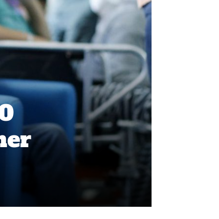
20
mer