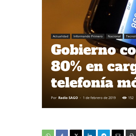
Actualidad
Informando Primero
Nacional
Tecnol
Gobierno co
80% en carg
telefonía m
Por
Radio SAGO
-
1 de febrero de 2019
152