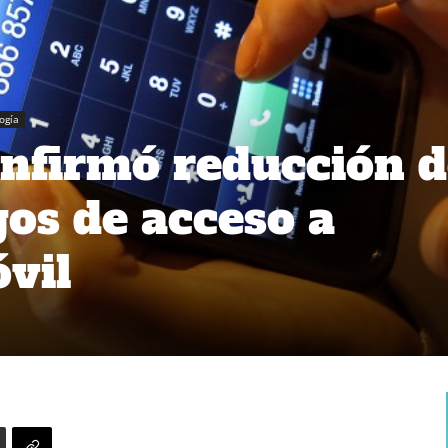
ogía
nfirmó reducción d
os de acceso a
óvil