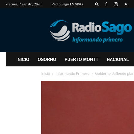
viernes, 7 agosto, 2026
Radio Sago EN VIVO
RadioSago
INICIO
OSORNO
PUERTO MONTT
NACIONAL
Inicio
Informando Primero
Gobierno defiende plan 