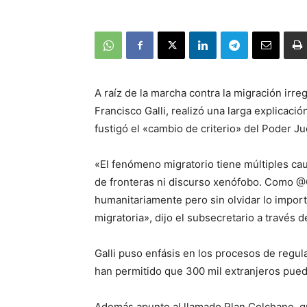
A raíz de la marcha contra la migración irreg
Francisco Galli, realizó una larga explicaci
fustigó el «cambio de criterio» del Poder Ju
«El fenómeno migratorio tiene múltiples cau
de fronteras ni discurso xenófobo. Como 
humanitariamente pero sin olvidar lo import
migratoria», dijo el subsecretario a través d
Galli puso enfásis en los procesos de regu
han permitido que 300 mil extranjeros pueda
Además apunto al llamado Plan Colchane, q