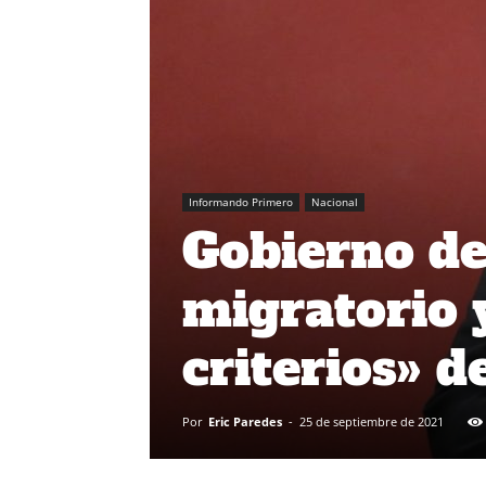
Informando Primero
Nacional
Gobierno de
migratorio 
criterios» d
Por
Eric Paredes
-
25 de septiembre de 2021