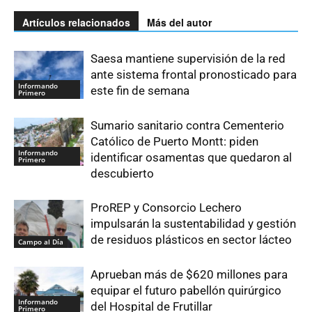
Artículos relacionados
Más del autor
Saesa mantiene supervisión de la red
ante sistema frontal pronosticado para
Informando
este fin de semana
Primero
Sumario sanitario contra Cementerio
Católico de Puerto Montt: piden
Informando
identificar osamentas que quedaron al
Primero
descubierto
ProREP y Consorcio Lechero
impulsarán la sustentabilidad y gestión
de residuos plásticos en sector lácteo
Campo al Día
Aprueban más de $620 millones para
equipar el futuro pabellón quirúrgico
Informando
del Hospital de Frutillar
Primero