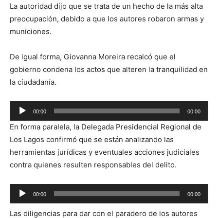
La autoridad dijo que se trata de un hecho de la más alta
preocupación, debido a que los autores robaron armas y
municiones.
De igual forma, Giovanna Moreira recalcó que el
gobierno condena los actos que alteren la tranquilidad en
la ciudadanía.
Reproductor
00:00
00:00
de
En forma paralela, la Delegada Presidencial Regional de
audio
Los Lagos confirmó que se están analizando las
herramientas jurídicas y eventuales acciones judiciales
contra quienes resulten responsables del delito.
Reproductor
00:00
00:00
de
Las diligencias para dar con el paradero de los autores
audio