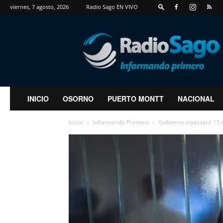
viernes, 7 agosto, 2026
Radio Sago EN VIVO
RadioSago
INICIO
OSORNO
PUERTO MONTT
NACIONAL
Inicio
Informando Primero
Gobierno inyectará 15 m