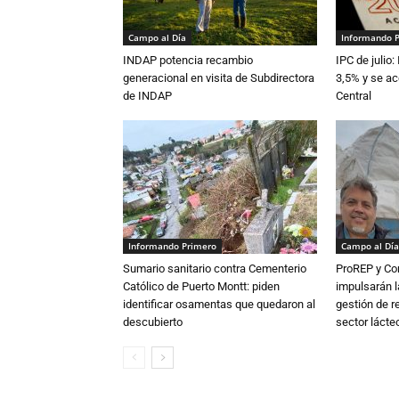
Campo al Día
Informando 
INDAP potencia recambio
IPC de julio:
generacional en visita de Subdirectora
3,5% y se ac
de INDAP
Central
Informando Primero
Campo al Día
Sumario sanitario contra Cementerio
ProREP y Co
Católico de Puerto Montt: piden
impulsarán l
identificar osamentas que quedaron al
gestión de r
descubierto
sector lácte