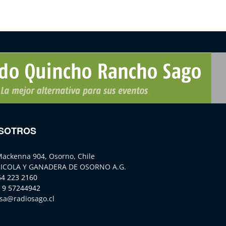
SOTROS
Mackenna 904, Osorno, Chile
ICOLA Y GANADERA DE OSORNO A.G.
64 223 2160
 9 57244942
sa@radiosago.cl