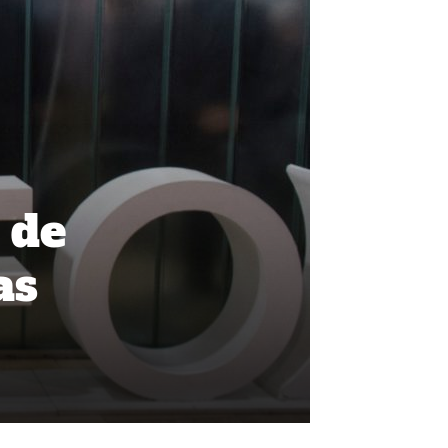
 de
as