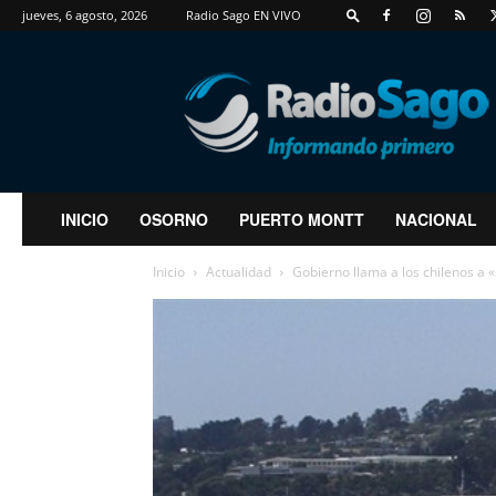
jueves, 6 agosto, 2026
Radio Sago EN VIVO
RadioSago
INICIO
OSORNO
PUERTO MONTT
NACIONAL
Inicio
Actualidad
Gobierno llama a los chilenos a 