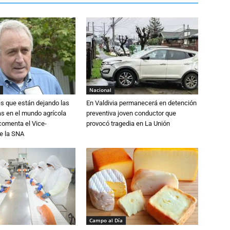
Nacional
s que están dejando las
En Valdivia permanecerá en detención
ias en el mundo agrícola
preventiva joven conductor que
 comenta el Vice-
provocó tragedia en La Unión
e la SNA
Campo al Día