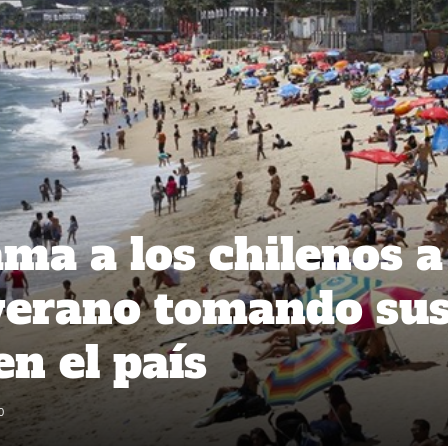
ma a los chilenos a
 verano tomando su
n el país
0