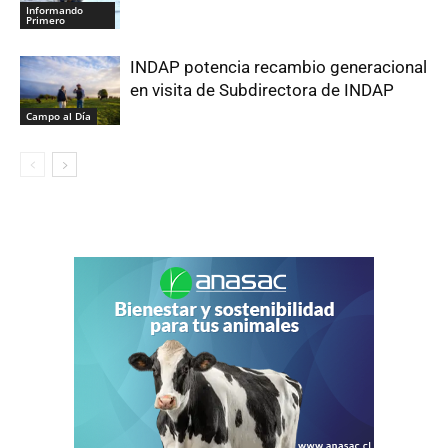
Informando
Primero
INDAP potencia recambio generacional
en visita de Subdirectora de INDAP
Campo al Día