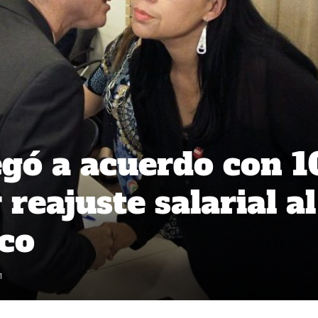
egó a acuerdo con 1
reajuste salarial al
ico
1