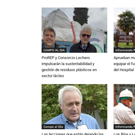
CAMPO AL DIA
Informando 
ProREP y Consorcio Lechero
Aprueban má
impulsarán la sustentabilidad y
equipar el fu
gestión de residuos plásticos en
del Hospital 
sector lácteo
Campo al Día
Informando 
Las lecciones que están dejando las
Los Ríos y 