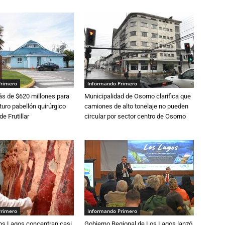
Primero
Informando Primero
s de $620 millones para
Municipalidad de Osorno clarifica que
turo pabellón quirúrgico
camiones de alto tonelaje no pueden
de Frutillar
circular por sector centro de Osorno
Primero
Informando Primero
Los Lagos concentran casi
Gobierno Regional de Los Lagos lanzó