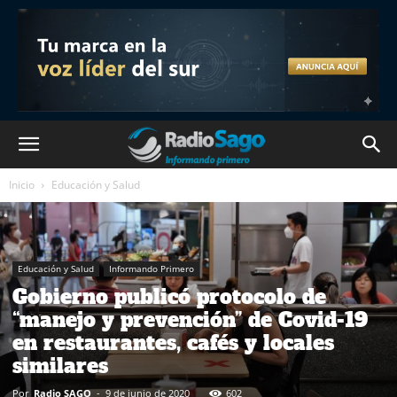
Inicio
Educación y Salud
Educación y Salud
Informando Primero
Gobierno publicó protocolo de
“manejo y prevención” de Covid-19
en restaurantes, cafés y locales
similares
Por
Radio SAGO
-
9 de junio de 2020
602