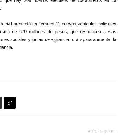
ado que hay 208 nuevos efectivos de Carabineros en La
.
cía civil presentó en Temuco 11 nuevos vehículos policiales
versión de 670 millones de pesos, que responden a «las
ones sociales y juntas de vigilancia rural» para aumentar la
dencia.
Artículo siguiente