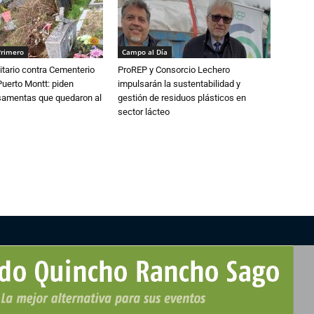
Primero
Campo al Día
tario contra Cementerio
ProREP y Consorcio Lechero
Puerto Montt: piden
impulsarán la sustentabilidad y
osamentas que quedaron al
gestión de residuos plásticos en
sector lácteo