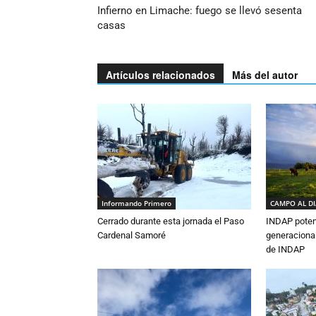
Infierno en Limache: fuego se llevó sesenta
casas
Artículos relacionados
Más del autor
Informando Primero
CAMPO AL D
Cerrado durante esta jornada el Paso
INDAP poten
Cardenal Samoré
generacional
de INDAP